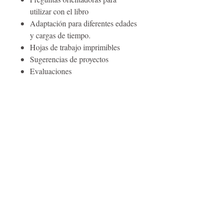
utilizar con el libro
Adaptación para diferentes edades
y cargas de tiempo.
Hojas de trabajo imprimibles
Sugerencias de proyectos
Evaluaciones
PDF descargable
Obtén un audiolibro + actividades gratis
SUSCRÍBETE
Para cualquier consulta de los medios,
comuníquese con el autor
AQUÍ